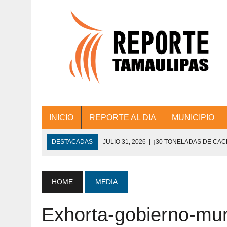
INICIO
REPORTE AL DIA
MUNICIPIO
DESTACADAS
JULIO 31, 2026
|
¡30 TONELADAS DE CA
ACCIONES DE LIMPIEZA EN LOS PRESIDE
JULIO 31, 2026
|
FORTALECE TAMAULIPAS SU CONECTIVIDA
HOME
MEDIA
JULIO 30, 2026
|
💧🚰 ¡AGUA PARA LA COMUNIDAD!
Exhorta-gobierno-muni
JULIO 30, 2026
|
¡TRABAJO EN EQUIPO Y RESULTADOS! 
DE COLONIA.