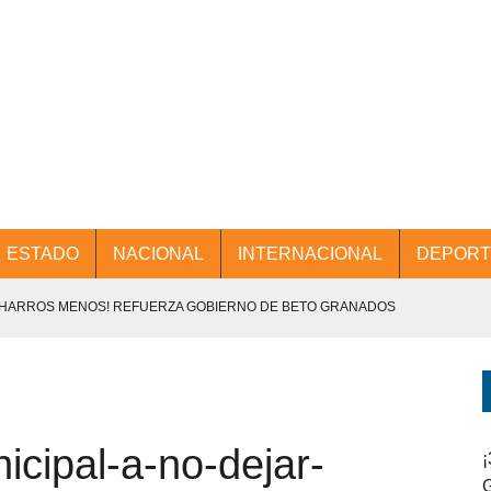
ESTADO
NACIONAL
INTERNACIONAL
DEPORT
CHARROS MENOS! REFUERZA GOBIERNO DE BETO GRANADOS
NTES.
D Y PROMOCIÓN TURÍSTICA DESDE EL AIFA.
cipal-a-no-dejar-
ENCABEZA BETO GRANADOS MESA DE TRABAJO CON PRESIDENTES
¡
G