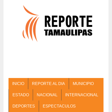
INICIO
REPORTE AL DIA
MUNICIPIO
ESTADO
NACIONAL
INTERNACIONAL
DEPORTES
ESPECTACULOS