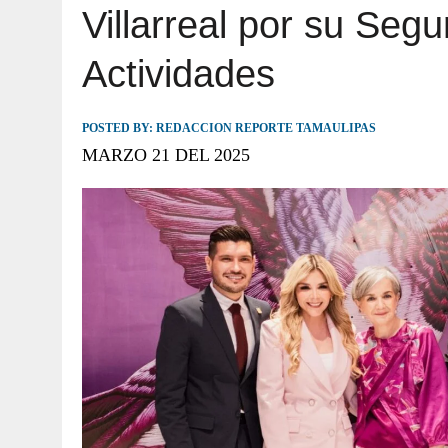
Villarreal por su Seg
JULIO 30, 2026
|
TAMAULIPAS TE INVITA A DESCUBRIR EL 
Actividades
POSTED BY:
REDACCION REPORTE TAMAULIPAS
MARZO 21 DEL 2025