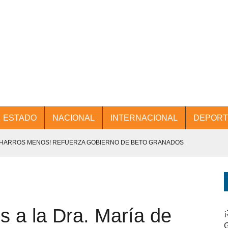
ESTADO
NACIONAL
INTERNACIONAL
DEPORT
CHARROS MENOS! REFUERZA GOBIERNO DE BETO GRANADOS
NTES.
D Y PROMOCIÓN TURÍSTICA DESDE EL AIFA.
s a la Dra. María de
ENCABEZA BETO GRANADOS MESA DE TRABAJO CON PRESIDENTES
¡
G