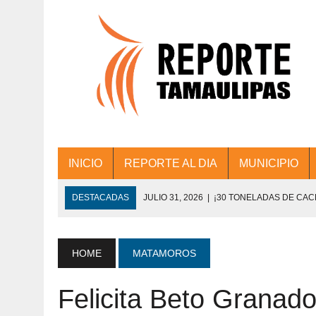
INICIO
REPORTE AL DIA
MUNICIPIO
DESTACADAS
JULIO 31, 2026
|
¡30 TONELADAS DE CA
ACCIONES DE LIMPIEZA EN LOS PRESIDE
JULIO 31, 2026
|
FORTALECE TAMAULIPAS SU CONECTIVIDA
HOME
MATAMOROS
JULIO 30, 2026
|
💧🚰 ¡AGUA PARA LA COMUNIDAD!
Felicita Beto Granado
JULIO 30, 2026
|
¡TRABAJO EN EQUIPO Y RESULTADOS! 
DE COLONIA.