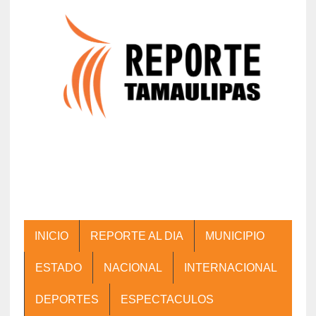
INICIO
REPORTE AL DIA
MUNICIPIO
ESTADO
NACIONAL
INTERNACIONAL
DEPORTES
ESPECTACULOS