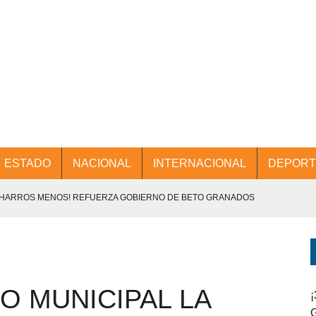
ESTADO
NACIONAL
INTERNACIONAL
DEPORT
CHARROS MENOS! REFUERZA GOBIERNO DE BETO GRANADOS
NTES.
D Y PROMOCIÓN TURÍSTICA DESDE EL AIFA.
O MUNICIPAL LA
ENCABEZA BETO GRANADOS MESA DE TRABAJO CON PRESIDENTES
¡
G