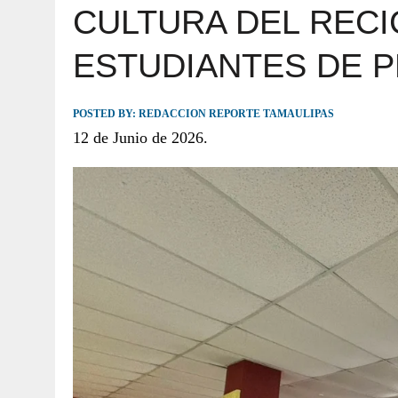
CULTURA DEL RECI
JULIO 30, 2026
|
TAMAULIPAS TE INVITA A DESCUBRIR EL 
ESTUDIANTES DE P
POSTED BY:
REDACCION REPORTE TAMAULIPAS
12 de Junio de 2026.