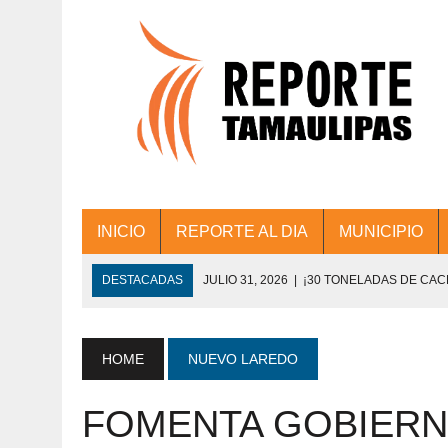
INICIO
REPORTE AL DIA
MUNICIPIO
DESTACADAS
JULIO 31, 2026
|
¡30 TONELADAS DE CA
ACCIONES DE LIMPIEZA EN LOS PRESIDE
JULIO 31, 2026
|
FORTALECE TAMAULIPAS SU CONECTIVIDA
HOME
NUEVO LAREDO
JULIO 30, 2026
|
💧🚰 ¡AGUA PARA LA COMUNIDAD!
FOMENTA GOBIERN
JULIO 30, 2026
|
¡TRABAJO EN EQUIPO Y RESULTADOS! 
DE COLONIA.