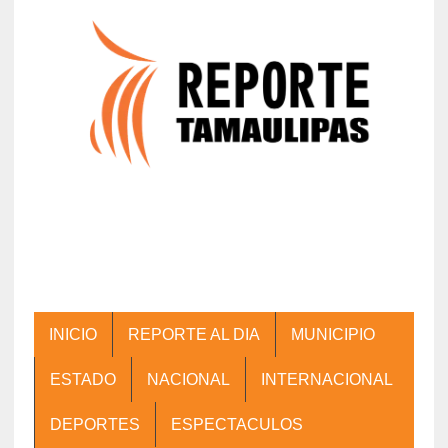
INICIO
REPORTE AL DIA
MUNICIPIO
ESTADO
NACIONAL
INTERNACIONAL
DEPORTES
ESPECTACULOS