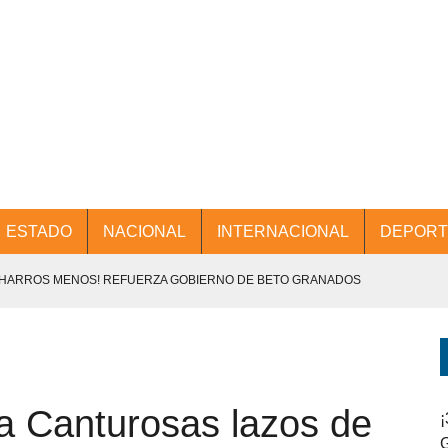
ESTADO
NACIONAL
INTERNACIONAL
DEPORT
CHARROS MENOS! REFUERZA GOBIERNO DE BETO GRANADOS
NTES.
D Y PROMOCIÓN TURÍSTICA DESDE EL AIFA.
ia Canturosas lazos de
ENCABEZA BETO GRANADOS MESA DE TRABAJO CON PRESIDENTES
¡
G