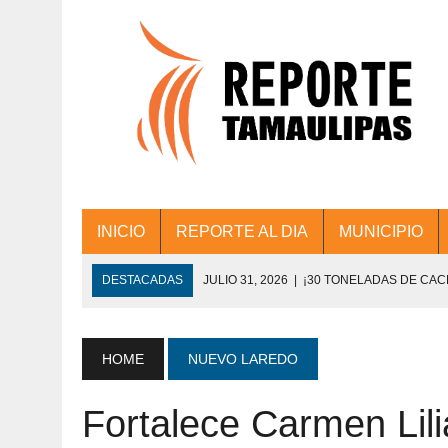
INICIO
REPORTE AL DIA
MUNICIPIO
DESTACADAS
JULIO 31, 2026
|
¡30 TONELADAS DE CA
ACCIONES DE LIMPIEZA EN LOS PRESIDE
JULIO 31, 2026
|
FORTALECE TAMAULIPAS SU CONECTIVIDA
HOME
NUEVO LAREDO
JULIO 30, 2026
|
💧🚰 ¡AGUA PARA LA COMUNIDAD!
Fortalece Carmen Lil
JULIO 30, 2026
|
¡TRABAJO EN EQUIPO Y RESULTADOS! 
DE COLONIA.