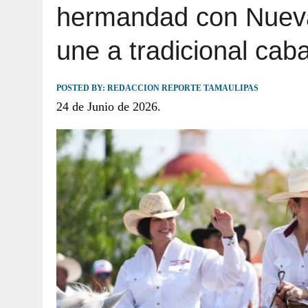
hermandad con Nueva
JULIO 30, 2026
|
TAMAULIPAS TE INVITA A DESCUBRIR EL 
une a tradicional cab
POSTED BY:
REDACCION REPORTE TAMAULIPAS
24 de Junio de 2026.