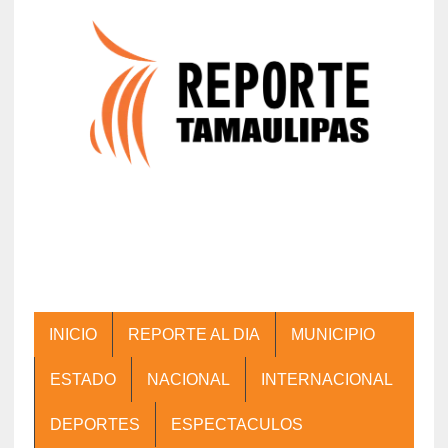
INICIO
REPORTE AL DIA
MUNICIPIO
ESTADO
NACIONAL
INTERNACIONAL
DEPORTES
ESPECTACULOS