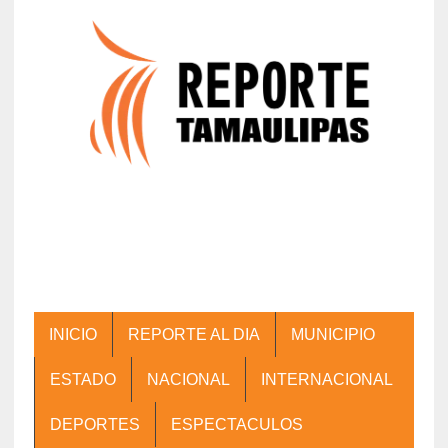
INICIO
REPORTE AL DIA
MUNICIPIO
ESTADO
NACIONAL
INTERNACIONAL
DEPORTES
ESPECTACULOS