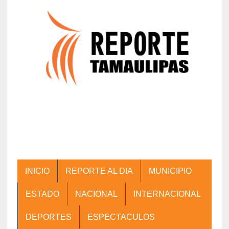
INICIO
REPORTE AL DIA
MUNICIPIO
ESTADO
NACIONAL
INTERNACIONAL
DEPORTES
ESPECTACULOS