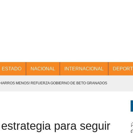
ESTADO
NACIONAL
INTERNACIONAL
DEPORT
CHARROS MENOS! REFUERZA GOBIERNO DE BETO GRANADOS
NTES.
D Y PROMOCIÓN TURÍSTICA DESDE EL AIFA.
estrategia para seguir
ENCABEZA BETO GRANADOS MESA DE TRABAJO CON PRESIDENTES
¡
G