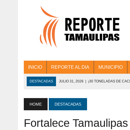
INICIO
REPORTE AL DIA
MUNICIPIO
DESTACADAS
JULIO 31, 2026
|
¡30 TONELADAS DE CA
ACCIONES DE LIMPIEZA EN LOS PRESIDE
JULIO 31, 2026
|
FORTALECE TAMAULIPAS SU CONECTIVIDA
HOME
DESTACADAS
JULIO 30, 2026
|
💧🚰 ¡AGUA PARA LA COMUNIDAD!
Fortalece Tamaulipas 
JULIO 30, 2026
|
¡TRABAJO EN EQUIPO Y RESULTADOS! 
DE COLONIA.