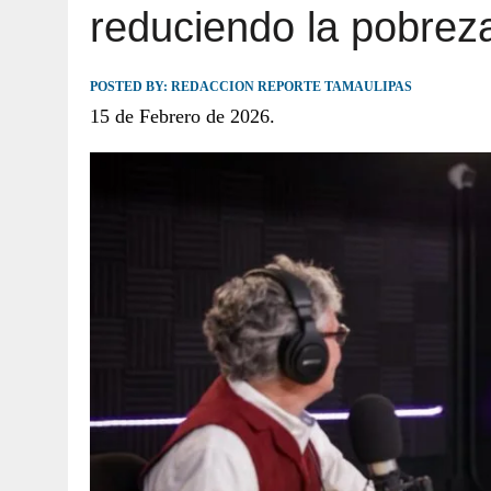
reduciendo la pobrez
JULIO 30, 2026
|
TAMAULIPAS TE INVITA A DESCUBRIR EL 
POSTED BY:
REDACCION REPORTE TAMAULIPAS
15 de Febrero de 2026.