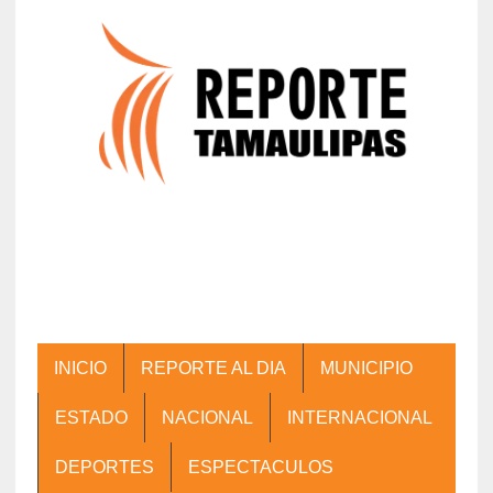
INICIO
REPORTE AL DIA
MUNICIPIO
ESTADO
NACIONAL
INTERNACIONAL
DEPORTES
ESPECTACULOS