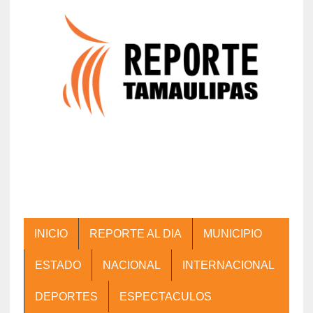
INICIO
REPORTE AL DIA
MUNICIPIO
ESTADO
NACIONAL
INTERNACIONAL
DEPORTES
ESPECTACULOS