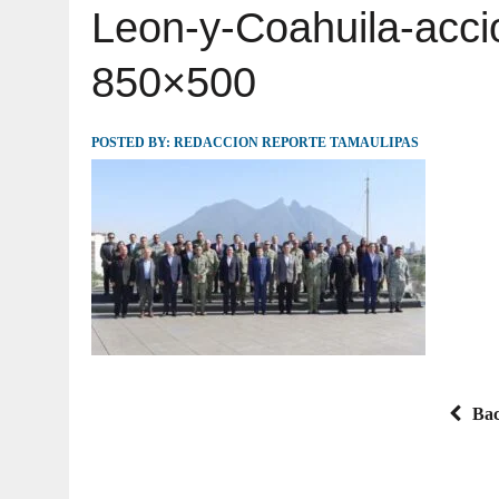
Leon-y-Coahuila-acci
JULIO 30, 2026
|
TAMAULIPAS TE INVITA A DESCUBRIR EL 
850×500
POSTED BY:
REDACCION REPORTE TAMAULIPAS
Bac