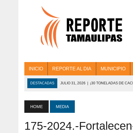
INICIO
REPORTE AL DIA
MUNICIPIO
DESTACADAS
JULIO 31, 2026
|
¡30 TONELADAS DE CA
ACCIONES DE LIMPIEZA EN LOS PRESIDE
JULIO 31, 2026
|
FORTALECE TAMAULIPAS SU CONECTIVIDA
HOME
MEDIA
JULIO 30, 2026
|
💧🚰 ¡AGUA PARA LA COMUNIDAD!
175-2024.-Fortalece
JULIO 30, 2026
|
¡TRABAJO EN EQUIPO Y RESULTADOS! 
DE COLONIA.