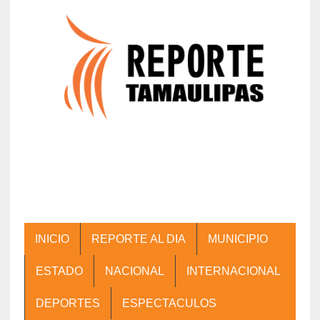
INICIO
REPORTE AL DIA
MUNICIPIO
ESTADO
NACIONAL
INTERNACIONAL
DEPORTES
ESPECTACULOS