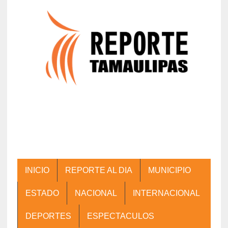
INICIO
REPORTE AL DIA
MUNICIPIO
ESTADO
NACIONAL
INTERNACIONAL
DEPORTES
ESPECTACULOS