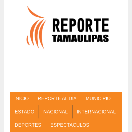
INICIO
REPORTE AL DIA
MUNICIPIO
ESTADO
NACIONAL
INTERNACIONAL
DEPORTES
ESPECTACULOS