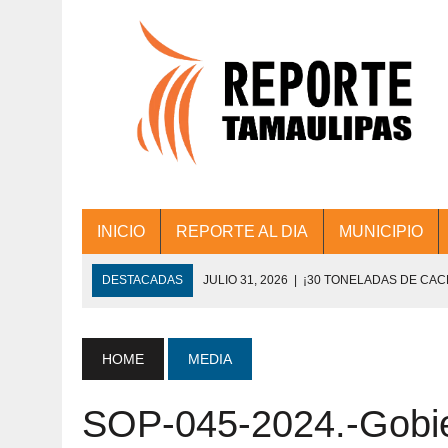
INICIO
REPORTE AL DIA
MUNICIPIO
DESTACADAS
JULIO 31, 2026
|
¡30 TONELADAS DE CA
ACCIONES DE LIMPIEZA EN LOS PRESIDE
JULIO 31, 2026
|
FORTALECE TAMAULIPAS SU CONECTIVIDA
HOME
MEDIA
JULIO 30, 2026
|
💧🚰 ¡AGUA PARA LA COMUNIDAD!
SOP-045-2024.-Gobie
JULIO 30, 2026
|
¡TRABAJO EN EQUIPO Y RESULTADOS! 
DE COLONIA.