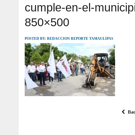
cumple-en-el-municip
JULIO 30, 2026
|
TAMAULIPAS TE INVITA A DESCUBRIR EL 
850×500
POSTED BY:
REDACCION REPORTE TAMAULIPAS
Bac