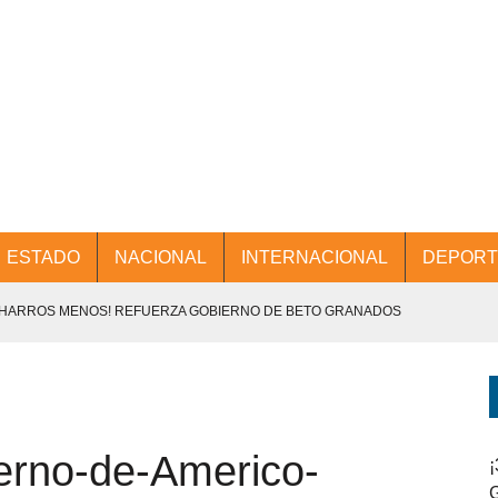
ESTADO
NACIONAL
INTERNACIONAL
DEPORT
CHARROS MENOS! REFUERZA GOBIERNO DE BETO GRANADOS
NTES.
D Y PROMOCIÓN TURÍSTICA DESDE EL AIFA.
rno-de-Americo-
ENCABEZA BETO GRANADOS MESA DE TRABAJO CON PRESIDENTES
¡
G