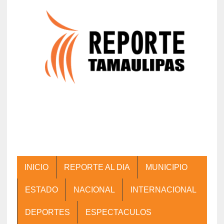
INICIO
REPORTE AL DIA
MUNICIPIO
ESTADO
NACIONAL
INTERNACIONAL
DEPORTES
ESPECTACULOS