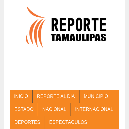
INICIO
REPORTE AL DIA
MUNICIPIO
ESTADO
NACIONAL
INTERNACIONAL
DEPORTES
ESPECTACULOS