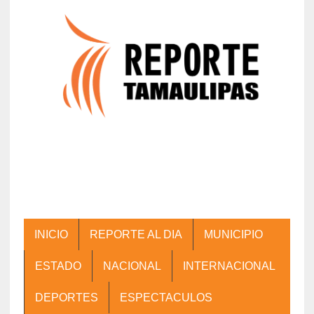
INICIO
REPORTE AL DIA
MUNICIPIO
ESTADO
NACIONAL
INTERNACIONAL
DEPORTES
ESPECTACULOS