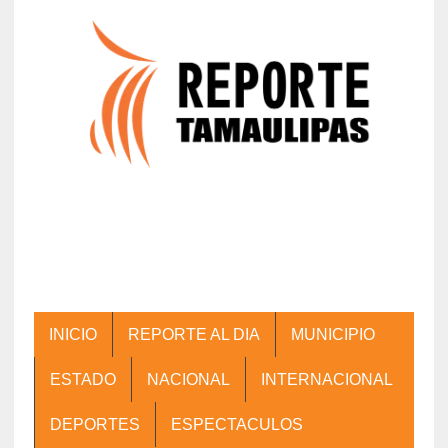
INICIO
REPORTE AL DIA
MUNICIPIO
ESTADO
NACIONAL
INTERNACIONAL
DEPORTES
ESPECTACULOS