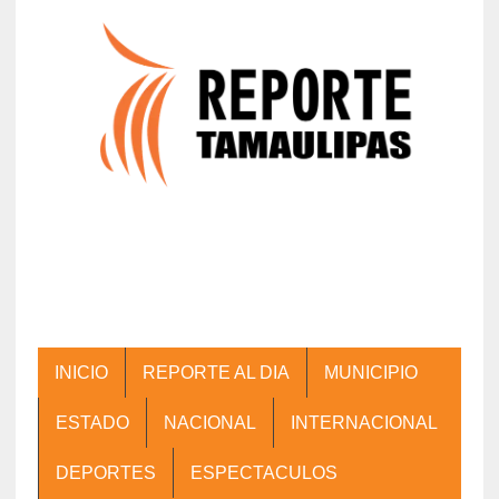
INICIO
REPORTE AL DIA
MUNICIPIO
ESTADO
NACIONAL
INTERNACIONAL
DEPORTES
ESPECTACULOS