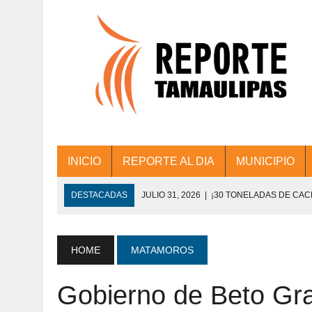
INICIO
REPORTE AL DIA
MUNICIPIO
DESTACADAS
JULIO 31, 2026
|
¡30 TONELADAS DE CA
ACCIONES DE LIMPIEZA EN LOS PRESIDE
JULIO 31, 2026
|
FORTALECE TAMAULIPAS SU CONECTIVIDA
HOME
MATAMOROS
JULIO 30, 2026
|
💧🚰 ¡AGUA PARA LA COMUNIDAD!
Gobierno de Beto Gra
JULIO 30, 2026
|
¡TRABAJO EN EQUIPO Y RESULTADOS! 
DE COLONIA.