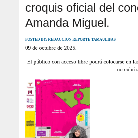
croquis oficial del con
JULIO 30, 2026
|
TAMAULIPAS TE INVITA A DESCUBRIR EL 
Amanda Miguel.
POSTED BY:
REDACCION REPORTE TAMAULIPAS
09 de octubre de 2025.
El público con acceso libre podrá colocarse en la
no cubrir