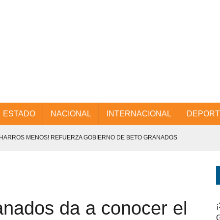
ESTADO
NACIONAL
INTERNACIONAL
DEPORT
CHARROS MENOS! REFUERZA GOBIERNO DE BETO GRANADOS
NTES.
D Y PROMOCIÓN TURÍSTICA DESDE EL AIFA.
nados da a conocer el
ENCABEZA BETO GRANADOS MESA DE TRABAJO CON PRESIDENTES
¡
G