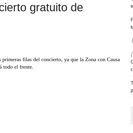
cierto gratuito de
e
ENCANTO DE LAS PLAYAS DEL GOLFO DE MÉXICO.
F
t

¡
s primeras filas del concierto, ya que la Zona con Causa
G
á todo el frente.
c
T
p