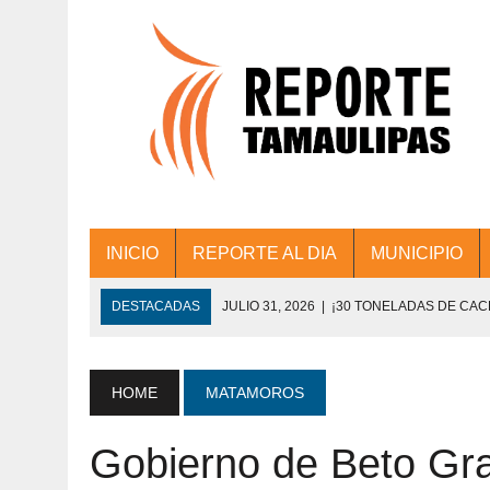
INICIO
REPORTE AL DIA
MUNICIPIO
DESTACADAS
JULIO 31, 2026
|
¡30 TONELADAS DE CA
ACCIONES DE LIMPIEZA EN LOS PRESIDE
JULIO 31, 2026
|
FORTALECE TAMAULIPAS SU CONECTIVIDA
HOME
MATAMOROS
JULIO 30, 2026
|
💧🚰 ¡AGUA PARA LA COMUNIDAD!
Gobierno de Beto Gr
JULIO 30, 2026
|
¡TRABAJO EN EQUIPO Y RESULTADOS! 
DE COLONIA.