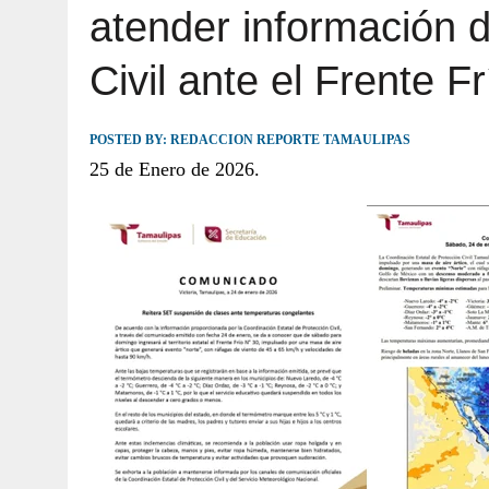
atender información d
JULIO 30, 2026
|
TAMAULIPAS TE INVITA A DESCUBRIR EL 
Civil ante el Frente F
POSTED BY:
REDACCION REPORTE TAMAULIPAS
25 de Enero de 2026.