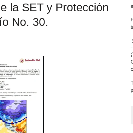
e la SET y Protección
e
ENCANTO DE LAS PLAYAS DEL GOLFO DE MÉXICO.
río No. 30.
F
t

¡
G
c
T
p