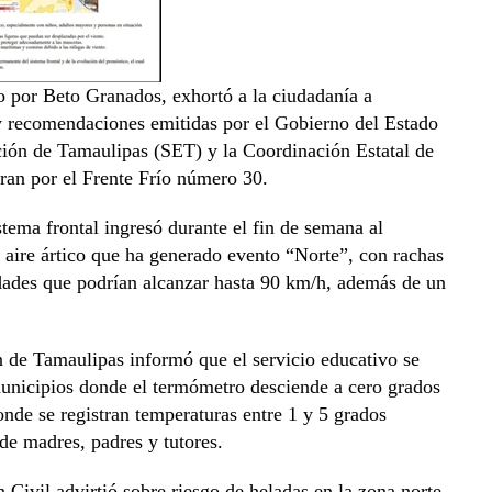
por Beto Granados, exhortó a la ciudadanía a
 y recomendaciones emitidas por el Gobierno del Estado
ción de Tamaulipas (SET) y la Coordinación Estatal de
tran por el Frente Frío número 30.
tema frontal ingresó durante el fin de semana al
 aire ártico que ha generado evento “Norte”, con rachas
idades que podrían alcanzar hasta 90 km/h, además de un
n de Tamaulipas informó que el servicio educativo se
municipios donde el termómetro desciende a cero grados
onde se registran temperaturas entre 1 y 5 grados
 de madres, padres y tutores.
n Civil advirtió sobre riesgo de heladas en la zona norte