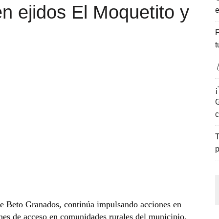
n ejidos El Moquetito y
e
ENCANTO DE LAS PLAYAS DEL GOLFO DE MÉXICO.
F
t

¡
G
c
T
p
e Beto Granados, continúa impulsando acciones en
iones de acceso en comunidades rurales del municipio.