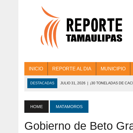
INICIO
REPORTE AL DIA
MUNICIPIO
DESTACADAS
JULIO 31, 2026
|
¡30 TONELADAS DE CA
ACCIONES DE LIMPIEZA EN LOS PRESIDE
JULIO 31, 2026
|
FORTALECE TAMAULIPAS SU CONECTIVIDA
HOME
MATAMOROS
JULIO 30, 2026
|
💧🚰 ¡AGUA PARA LA COMUNIDAD!
Gobierno de Beto Gra
JULIO 30, 2026
|
¡TRABAJO EN EQUIPO Y RESULTADOS! 
DE COLONIA.