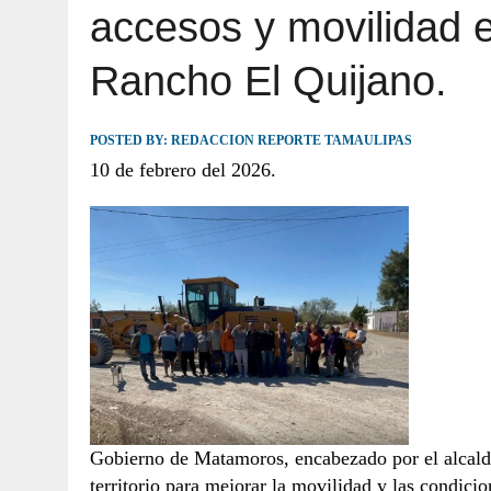
accesos y movilidad e
JULIO 30, 2026
|
TAMAULIPAS TE INVITA A DESCUBRIR EL 
Rancho El Quijano.
POSTED BY:
REDACCION REPORTE TAMAULIPAS
10 de febrero del 2026.
Gobierno de Matamoros, encabezado por el alcald
territorio para mejorar la movilidad y las condic