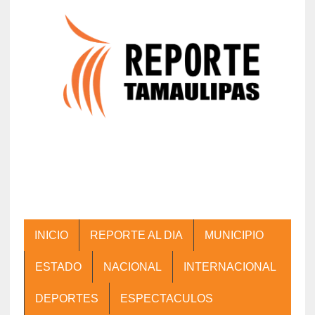
INICIO
REPORTE AL DIA
MUNICIPIO
ESTADO
NACIONAL
INTERNACIONAL
DEPORTES
ESPECTACULOS