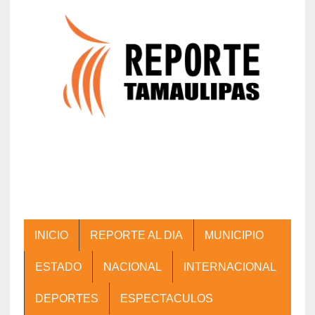
INICIO
REPORTE AL DIA
MUNICIPIO
ESTADO
NACIONAL
INTERNACIONAL
DEPORTES
ESPECTACULOS