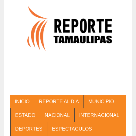
INICIO
REPORTE AL DIA
MUNICIPIO
ESTADO
NACIONAL
INTERNACIONAL
DEPORTES
ESPECTACULOS