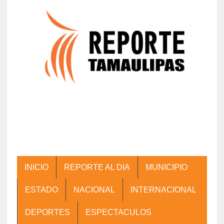
INICIO
REPORTE AL DIA
MUNICIPIO
ESTADO
NACIONAL
INTERNACIONAL
DEPORTES
ESPECTACULOS