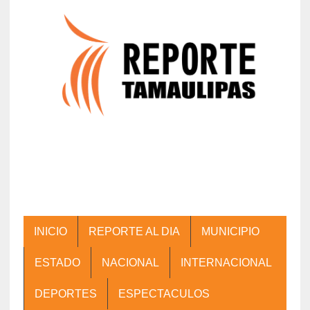
INICIO
REPORTE AL DIA
MUNICIPIO
ESTADO
NACIONAL
INTERNACIONAL
DEPORTES
ESPECTACULOS