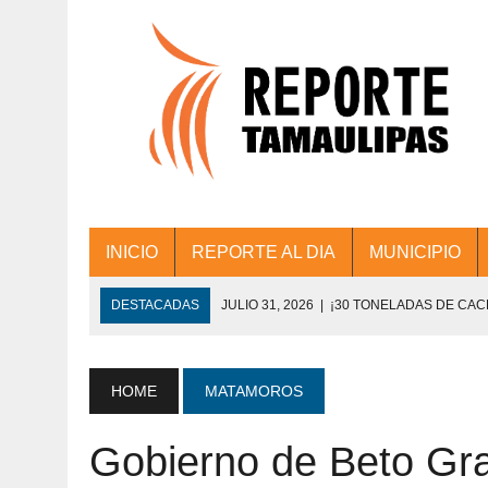
INICIO
REPORTE AL DIA
MUNICIPIO
DESTACADAS
JULIO 31, 2026
|
¡30 TONELADAS DE CA
ACCIONES DE LIMPIEZA EN LOS PRESIDE
JULIO 31, 2026
|
FORTALECE TAMAULIPAS SU CONECTIVIDA
HOME
MATAMOROS
JULIO 30, 2026
|
💧🚰 ¡AGUA PARA LA COMUNIDAD!
Gobierno de Beto Gr
JULIO 30, 2026
|
¡TRABAJO EN EQUIPO Y RESULTADOS! 
DE COLONIA.