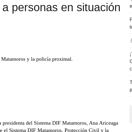
 a personas en situación
e
ENCANTO DE LAS PLAYAS DEL GOLFO DE MÉXICO.
F
t

¡
 Matamoros y la policía proximal.
G
c
T
p
la presidenta del Sistema DIF Matamoros, Ana Ariceaga
re el Sistema DIF Matamoros, Protección Civil y la