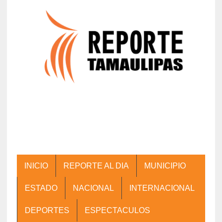
INICIO
REPORTE AL DIA
MUNICIPIO
ESTADO
NACIONAL
INTERNACIONAL
DEPORTES
ESPECTACULOS