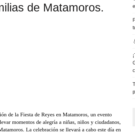
milias de Matamoros.
e
ENCANTO DE LAS PLAYAS DEL GOLFO DE MÉXICO.
F
t

¡
G
c
T
p
ión de la Fiesta de Reyes en Matamoros, un evento
llevar momentos de alegría a niñas, niños y ciudadanos,
Matamoros. La celebración se llevará a cabo este día en