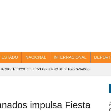
ESTADO
NACIONAL
INTERNACIONAL
DEPORT
CHARROS MENOS! REFUERZA GOBIERNO DE BETO GRANADOS
NTES.
D Y PROMOCIÓN TURÍSTICA DESDE EL AIFA.
nados impulsa Fiesta
ENCABEZA BETO GRANADOS MESA DE TRABAJO CON PRESIDENTES
¡
G