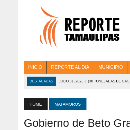
INICIO
REPORTE AL DIA
MUNICIPIO
DESTACADAS
JULIO 31, 2026
|
¡30 TONELADAS DE CA
ACCIONES DE LIMPIEZA EN LOS PRESIDE
JULIO 31, 2026
|
FORTALECE TAMAULIPAS SU CONECTIVIDA
HOME
MATAMOROS
JULIO 30, 2026
|
💧🚰 ¡AGUA PARA LA COMUNIDAD!
Gobierno de Beto Gra
JULIO 30, 2026
|
¡TRABAJO EN EQUIPO Y RESULTADOS! 
DE COLONIA.