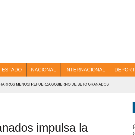
ESTADO
NACIONAL
INTERNACIONAL
DEPORT
CHARROS MENOS! REFUERZA GOBIERNO DE BETO GRANADOS
NTES.
D Y PROMOCIÓN TURÍSTICA DESDE EL AIFA.
nados impulsa la
ENCABEZA BETO GRANADOS MESA DE TRABAJO CON PRESIDENTES
¡
G