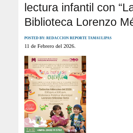
lectura infantil con “
JULIO 30, 2026
|
TAMAULIPAS TE INVITA A DESCUBRIR EL 
Biblioteca Lorenzo M
POSTED BY:
REDACCION REPORTE TAMAULIPAS
11 de Febrero del 2026.