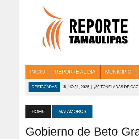
INICIO
REPORTE AL DIA
MUNICIPIO
DESTACADAS
JULIO 31, 2026
|
¡30 TONELADAS DE CA
ACCIONES DE LIMPIEZA EN LOS PRESIDE
JULIO 31, 2026
|
FORTALECE TAMAULIPAS SU CONECTIVIDA
HOME
MATAMOROS
JULIO 30, 2026
|
💧🚰 ¡AGUA PARA LA COMUNIDAD!
Gobierno de Beto Gra
JULIO 30, 2026
|
¡TRABAJO EN EQUIPO Y RESULTADOS! 
DE COLONIA.