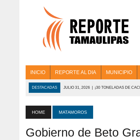
INICIO
REPORTE AL DIA
MUNICIPIO
DESTACADAS
JULIO 31, 2026
|
¡30 TONELADAS DE CA
ACCIONES DE LIMPIEZA EN LOS PRESIDE
JULIO 31, 2026
|
FORTALECE TAMAULIPAS SU CONECTIVIDA
HOME
MATAMOROS
JULIO 30, 2026
|
💧🚰 ¡AGUA PARA LA COMUNIDAD!
Gobierno de Beto Gr
JULIO 30, 2026
|
¡TRABAJO EN EQUIPO Y RESULTADOS! 
DE COLONIA.