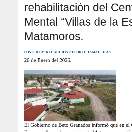
rehabilitación del Cen
JULIO 30, 2026
|
TAMAULIPAS TE INVITA A DESCUBRIR EL 
Mental “Villas de la 
Matamoros.
POSTED BY:
REDACCION REPORTE TAMAULIPAS
20 de Enero del 2026.
El Gobierno de Beto Granados informó que en el C