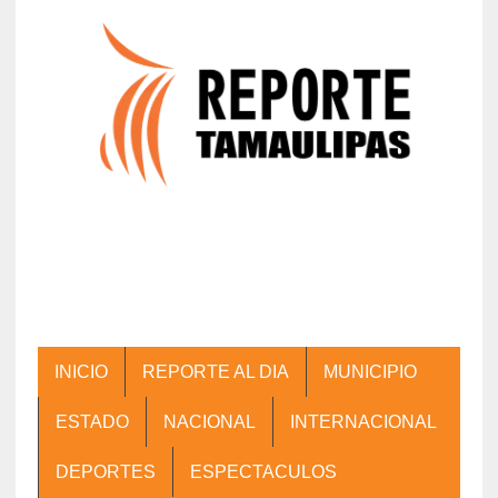
INICIO
REPORTE AL DIA
MUNICIPIO
ESTADO
NACIONAL
INTERNACIONAL
DEPORTES
ESPECTACULOS