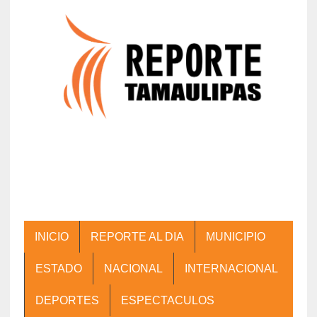
INICIO
REPORTE AL DIA
MUNICIPIO
ESTADO
NACIONAL
INTERNACIONAL
DEPORTES
ESPECTACULOS