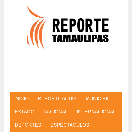
INICIO
REPORTE AL DIA
MUNICIPIO
ESTADO
NACIONAL
INTERNACIONAL
DEPORTES
ESPECTACULOS