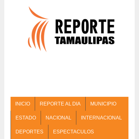
INICIO
REPORTE AL DIA
MUNICIPIO
ESTADO
NACIONAL
INTERNACIONAL
DEPORTES
ESPECTACULOS