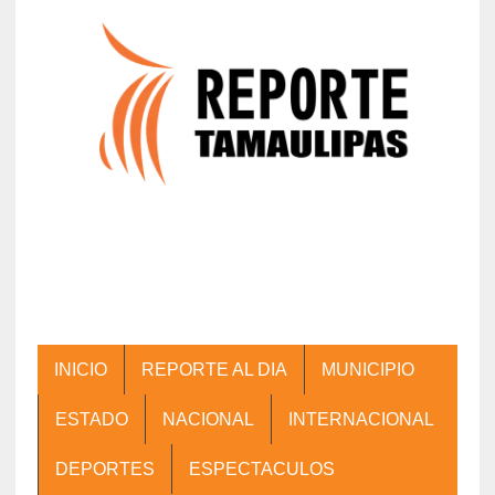
INICIO
REPORTE AL DIA
MUNICIPIO
ESTADO
NACIONAL
INTERNACIONAL
DEPORTES
ESPECTACULOS