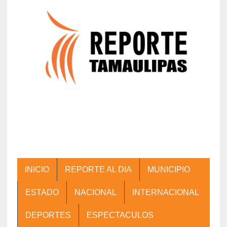
INICIO
REPORTE AL DIA
MUNICIPIO
ESTADO
NACIONAL
INTERNACIONAL
DEPORTES
ESPECTACULOS