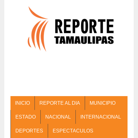
INICIO
REPORTE AL DIA
MUNICIPIO
ESTADO
NACIONAL
INTERNACIONAL
DEPORTES
ESPECTACULOS