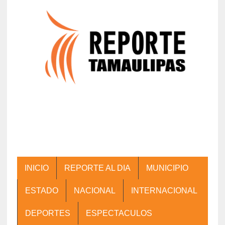
INICIO
REPORTE AL DIA
MUNICIPIO
ESTADO
NACIONAL
INTERNACIONAL
DEPORTES
ESPECTACULOS