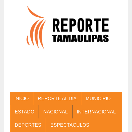
INICIO
REPORTE AL DIA
MUNICIPIO
ESTADO
NACIONAL
INTERNACIONAL
DEPORTES
ESPECTACULOS