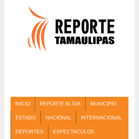
INICIO
REPORTE AL DIA
MUNICIPIO
ESTADO
NACIONAL
INTERNACIONAL
DEPORTES
ESPECTACULOS