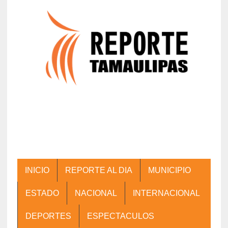
INICIO
REPORTE AL DIA
MUNICIPIO
ESTADO
NACIONAL
INTERNACIONAL
DEPORTES
ESPECTACULOS