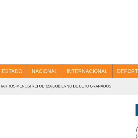
ESTADO
NACIONAL
INTERNACIONAL
DEPORT
CHARROS MENOS! REFUERZA GOBIERNO DE BETO GRANADOS
NTES.
D Y PROMOCIÓN TURÍSTICA DESDE EL AIFA.
ENCABEZA BETO GRANADOS MESA DE TRABAJO CON PRESIDENTES
¡
G