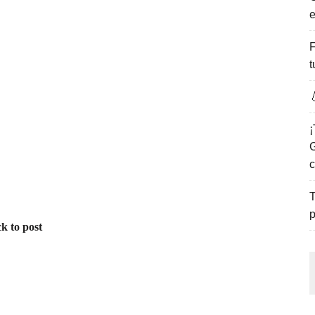
e
ENCANTO DE LAS PLAYAS DEL GOLFO DE MÉXICO.
F
t

¡
G
c
T
p
k to post