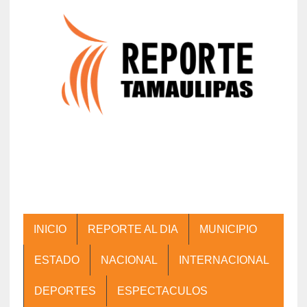
INICIO
REPORTE AL DIA
MUNICIPIO
ESTADO
NACIONAL
INTERNACIONAL
DEPORTES
ESPECTACULOS