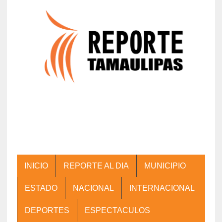
INICIO
REPORTE AL DIA
MUNICIPIO
ESTADO
NACIONAL
INTERNACIONAL
DEPORTES
ESPECTACULOS